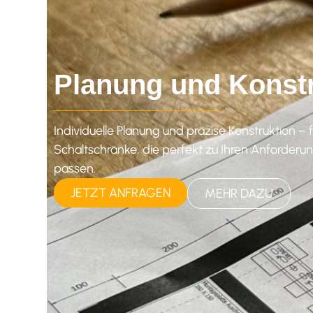
Planung und Konst
Individuelle Planung und präzise Konstruktion – 
Schaltschränke, die perfekt zu Ihren Anforderu
passen.
JETZT ANFRAGEN
MEHR DAZU