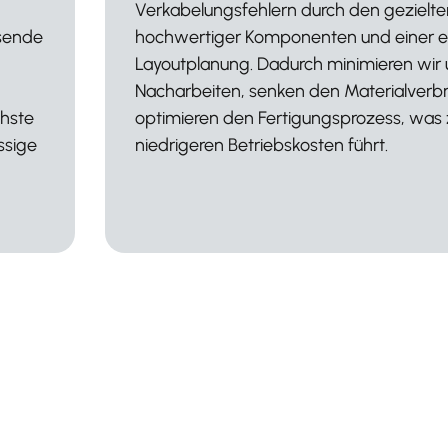
atz
Anforderungen angepasst werden kö
nten
modulare Designs genutzt, erweiterba
ige
Schaltschranksysteme integriert und fl
 und
Verdrahtungskonzepte implementiert
fristig
lassen sich Anlagen problemlos an ge
Produktionsanforderungen oder techn
Weiterentwicklungen anpassen, ohne
Umbaukosten zu verursachen.