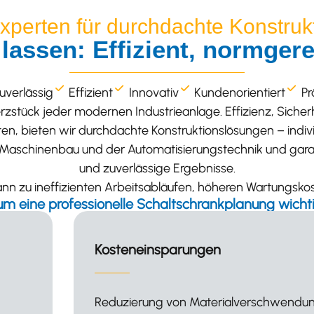
Experten für durchdachte Konstruk
lassen: Effizient, normge
uverlässig
Effizient
Innovativ
Kundenorientiert
Pr
erzstück jeder modernen Industrieanlage. Effizienz, Sicherh
n, bieten wir durchdachte Konstruktionslösungen – indiv
Maschinenbau und der Automatisierungstechnik und garan
und zuverlässige Ergebnisse.
ann zu ineffizienten Arbeitsabläufen, höheren Wartungskost
m eine professionelle Schaltschrankplanung wichtig
Erweiterbarkeit
d
Zukunftssichere Konstruktionen, die a