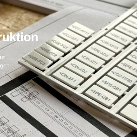
ruktion
für
ngen