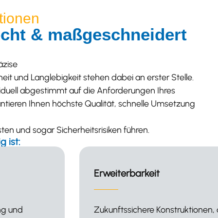
tionen
recht & maßgeschneidert
äzise
eit und Langlebigkeit stehen dabei an erster Stelle.
iduell abgestimmt auf die Anforderungen Ihres
tieren Ihnen höchste Qualität, schnelle Umsetzung
en und sogar Sicherheitsrisiken führen.
 ist:
Optimierte Effizienz
n neue
Durchdachte Anordnung der K